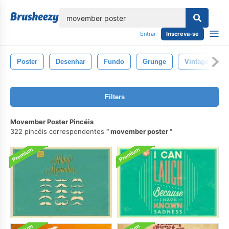
echar
Entrar
Inscreva-se
Poster
Desenhar
Fundo
Grunge
Vintage
Filters
Movember Poster Pincéis
322 pincéis correspondentes
movember poster