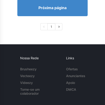
Próxima página
1
Nossa Rede
Links
Brusheezy
Ofertas
Vecteezy
Anunciantes
Videezy
Apoio
Torne-se um
DMCA
colaborador