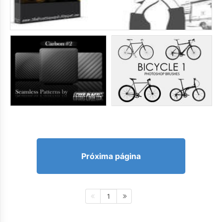
Próxima página
1