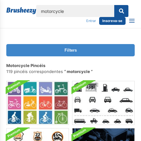
echar
Entrar
Inscreva-se
Filters
Motorcycle Pincéis
119 pincéis correspondentes
motorcycle