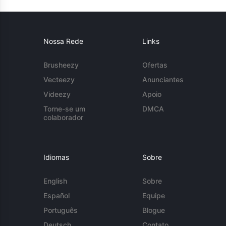
Nossa Rede
Links
Brusheezy
Ofertas
Vecteezy
Anunciantes
Videezy
Apoio
Torne-se um
DMCA
colaborador
Idiomas
Sobre
English
Sobre
Español
Equipe
Português
Blogue
Deutsch
Contato