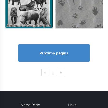
Próxima página
1
Nossa Rede
Links