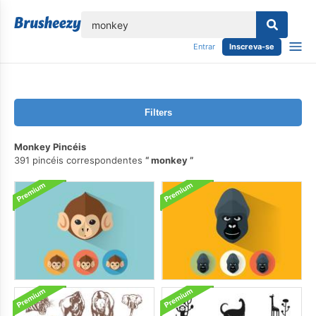
echar
Entrar
Inscreva-se
Filters
Monkey Pincéis
391 pincéis correspondentes
monkey