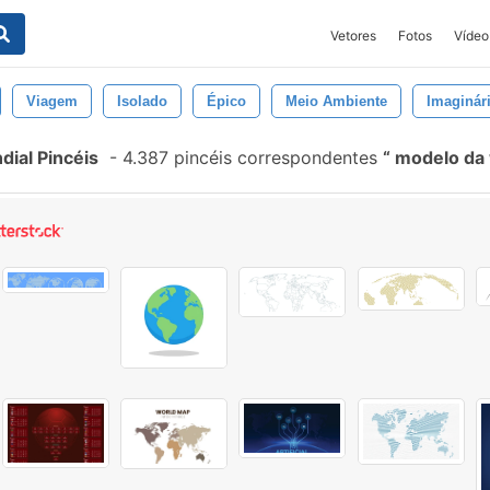
Vetores
Fotos
Vídeo
Viagem
Isolado
Épico
Meio Ambiente
Imaginár
ial Pincéis
-
4.387 pincéis correspondentes
modelo da