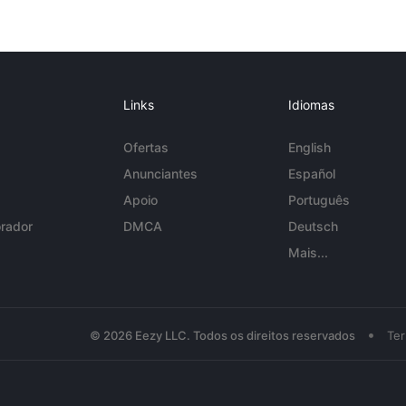
Links
Idiomas
Ofertas
English
Anunciantes
Español
Apoio
Português
rador
DMCA
Deutsch
Mais...
•
© 2026 Eezy LLC. Todos os direitos reservados
Te