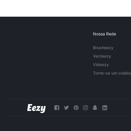
Nossa Rede
Brusheezy
Vecteezy
Videezy
Torne-se um colabo