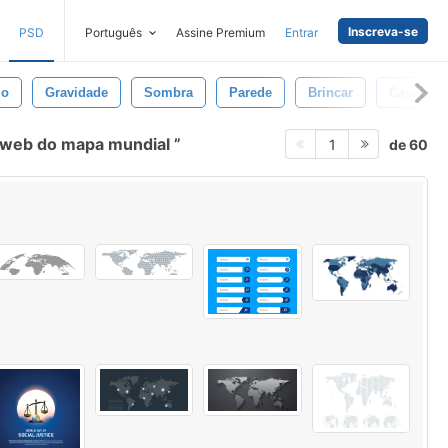
Inscreva-se
PSD
Português
Assine Premium
Entrar
io
Gravidade
Sombra
Parede
Brincar
Casual
 web do mapa mundial
de 60
1