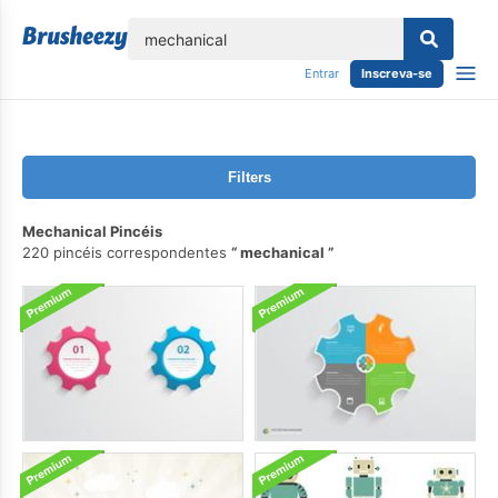
echar
Entrar
Inscreva-se
Filters
Mechanical Pincéis
220 pincéis correspondentes
mechanical