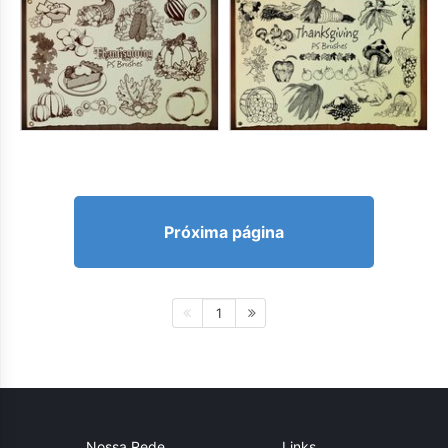
Próxima página
1
Nossa Rede
Links