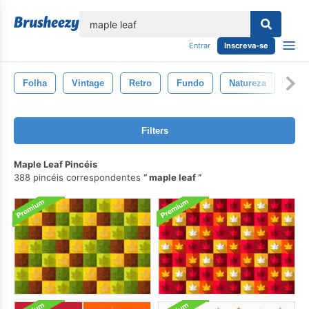
echar
Entrar
Inscreva-se
Folha
Vintage
Retro
Fundo
Natureza
Ver
Filters
Maple Leaf Pincéis
388 pincéis correspondentes
maple leaf