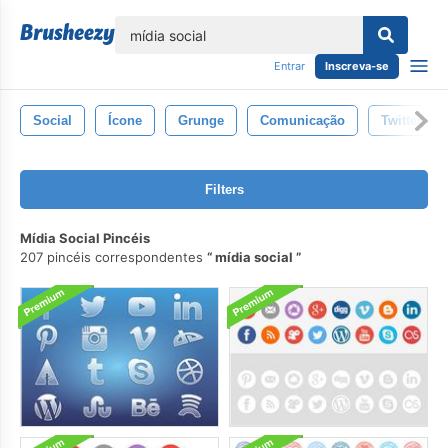
echar
Entrar
Inscreva-se
Social
Ícone
Grunge
Comunicação
Twitter
Filters
Mídia Social Pincéis
207 pincéis correspondentes
mídia social