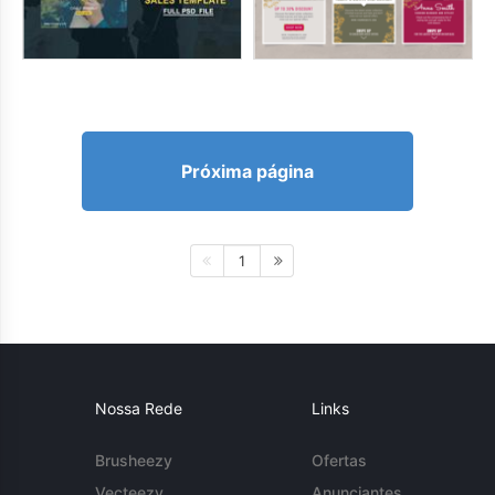
Próxima página
1
Nossa Rede
Links
Brusheezy
Ofertas
Vecteezy
Anunciantes