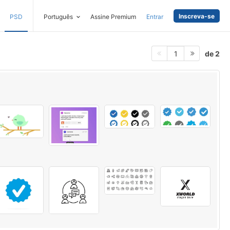
Inscreva-se
PSD
Português
Assine Premium
Entrar
de 2
1