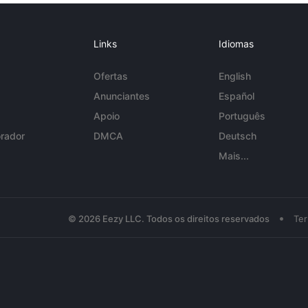
Links
Idiomas
Ofertas
English
Anunciantes
Español
Apoio
Português
rador
DMCA
Deutsch
Mais...
•
© 2026 Eezy LLC. Todos os direitos reservados
Te