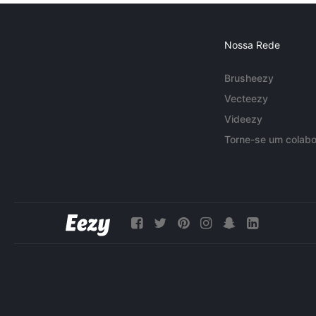
Nossa Rede
Brusheezy
Vecteezy
Videezy
Torne-se um colabo