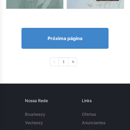
Próxima página
1
Nossa Rede
Links
Brusheezy
Ofertas
Vecteezy
Anunciantes