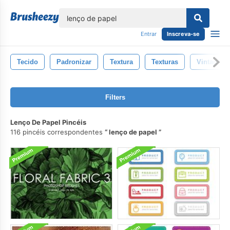
echar
Entrar
Inscreva-se
Tecido
Padronizar
Textura
Texturas
Vintage
Filters
Lenço De Papel Pincéis
116 pincéis correspondentes
lenço de papel