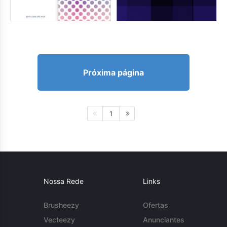
Próxima página
1
Nossa Rede
Links
Brusheezy
Ofertas
Vecteezy
Anunciantes