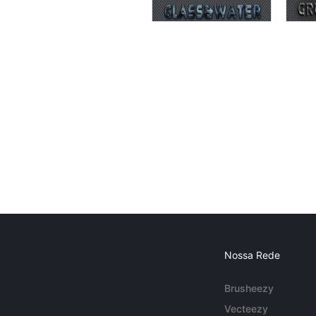
Nossa Rede
Brusheezy
Vecteezy