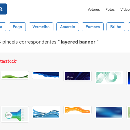
Vetores
Fotos
Vídeo
ar
Fogo
Vermelho
Amarelo
Fumaça
Brilho
 pincéis correspondentes
layered banner