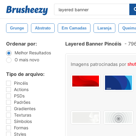
Grunge
Abstrato
Em Camadas
Laranja
Queim
Ordenar por:
Layered Banner Pincéis
-
796
Melhor Resultados
O mais novo
Imagens patrocinadas por
Tipo de arquivo:
Pincéis
Actions
PSDs
Padrões
Gradientes
Texturas
Símbolos
Formas
Styles