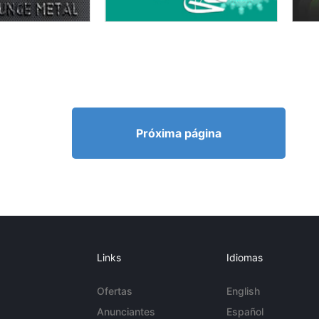
Próxima página
Links
Idiomas
Ofertas
English
Anunciantes
Español