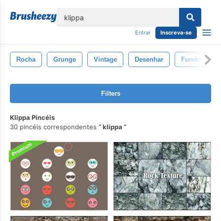
echar
Entrar
Inscreva-se
Rocha
Grunge
Vintage
Desenhar
Fundo
Filters
Klippa Pincéis
30 pincéis correspondentes
klippa