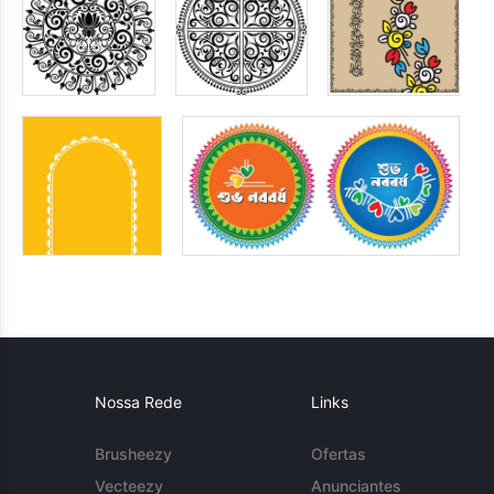
Nossa Rede
Links
Brusheezy
Ofertas
Vecteezy
Anunciantes