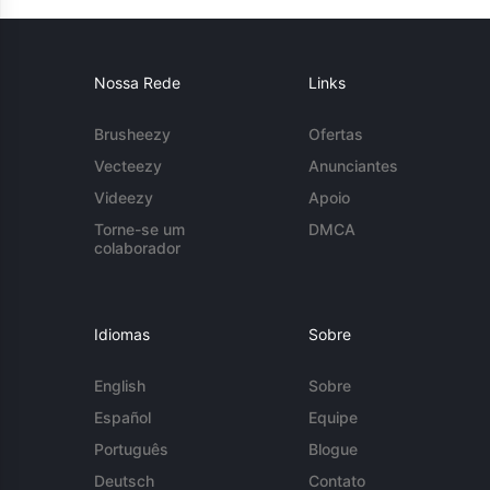
Nossa Rede
Links
Brusheezy
Ofertas
Vecteezy
Anunciantes
Videezy
Apoio
Torne-se um
DMCA
colaborador
Idiomas
Sobre
English
Sobre
Español
Equipe
Português
Blogue
Deutsch
Contato