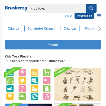
echar
Entrar
Inscreva-se
Criança
Construtor Criança
Crianças
Pessoas
Filters
Kids Toys Pincéis
95 pincéis correspondentes
kids toys