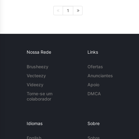
1
Nossa Rede
Links
Brusheezy
Ofertas
Vecteezy
Anunciantes
Videezy
Apoio
Torne-se um
DMCA
colaborador
Idiomas
Sobre
English
Sobre