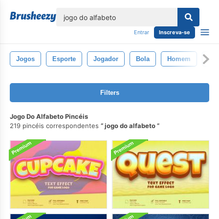
echar
Entrar
Inscreva-se
Jogos
Esporte
Jogador
Bola
Homem
Ca
Filters
Jogo Do Alfabeto Pincéis
219 pincéis correspondentes
jogo do alfabeto