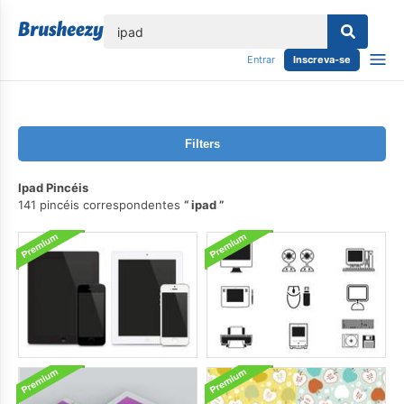
echar
Entrar
Inscreva-se
Filters
Ipad Pincéis
141 pincéis correspondentes
ipad