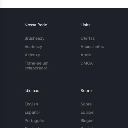
Nossa Rede
Links
Brusheezy
Ofertas
Vecteezy
Anunciantes
Videezy
Apoio
Torne-se um
DMCA
colaborador
Idiomas
Sobre
English
Sobre
Español
Equipe
Português
Blogue