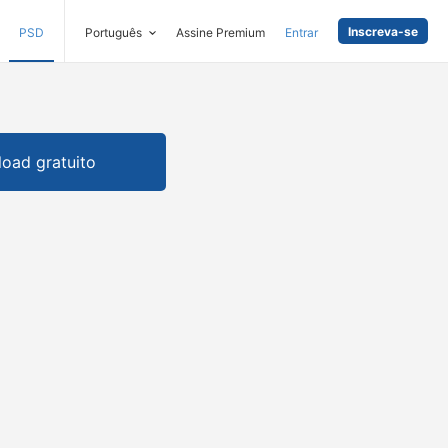
Inscreva-se
PSD
Português
Assine Premium
Entrar
oad gratuito