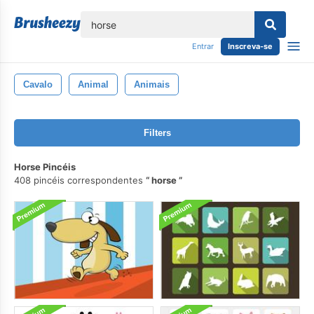
echar
Entrar
Inscreva-se
Cavalo
Animal
Animais
Filters
Horse Pincéis
408 pincéis correspondentes
horse