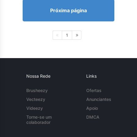
Próxima página
1
Nossa Rede
Links
Brusheezy
Ofertas
Vecteezy
Anunciantes
Videezy
Apoio
Torne-se um
DMCA
colaborador