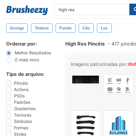
Grunge
Textura
Fundo
Céu
Luz
Ordenar por:
High Res Pincéis
-
417 pincéi
Melhor Resultados
O mais novo
Imagens patrocinadas por
Tipo de arquivo:
Pincéis
Actions
PSDs
Padrões
Gradientes
Texturas
Símbolos
Formas
Styles