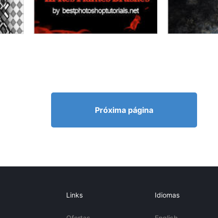
Próxima página
Links
Idiomas
Ofertas
English