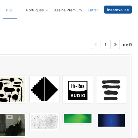
Inscreva-se
PSD
Português
Assine Premium
Entrar
de 9
1