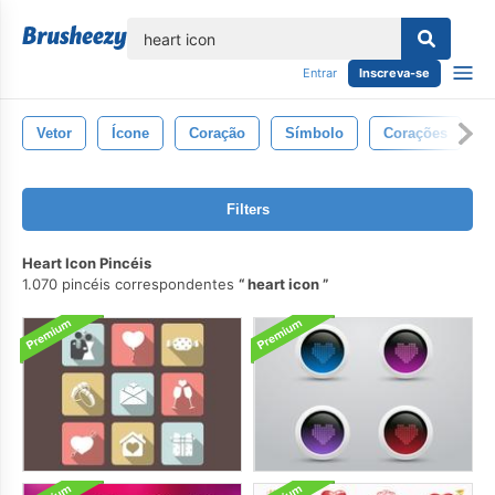
echar
Entrar
Inscreva-se
Vetor
Ícone
Coração
Símbolo
Corações
Filters
Heart Icon Pincéis
1.070 pincéis correspondentes
heart icon