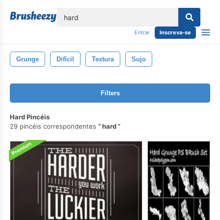
echar
Entrar
Inscreva-se
Grunge
Difícil
Textura
Sujo
Filters
Hard Pincéis
29 pincéis correspondentes
hard