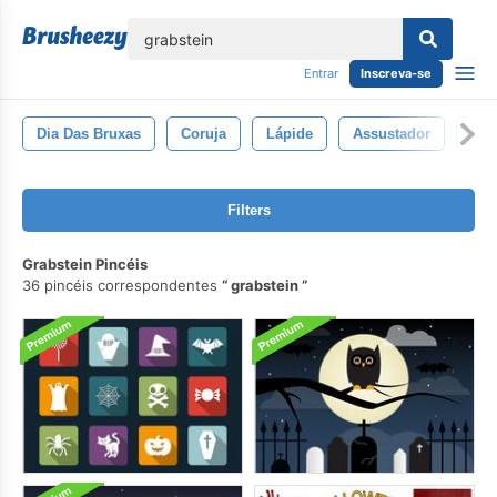
echar
Entrar
Inscreva-se
Dia Das Bruxas
Coruja
Lápide
Assustador
Fan
Filters
Grabstein Pincéis
36 pincéis correspondentes
grabstein