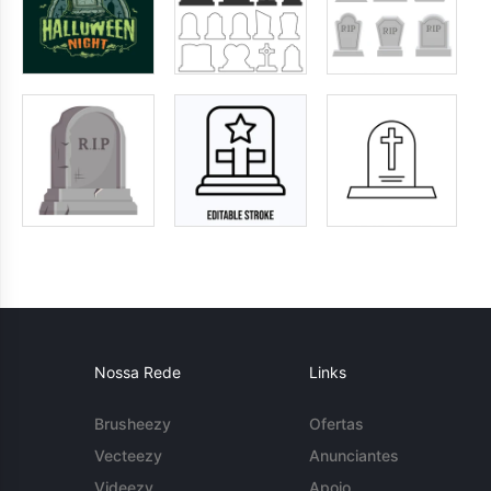
Nossa Rede
Links
Brusheezy
Ofertas
Vecteezy
Anunciantes
Videezy
Apoio