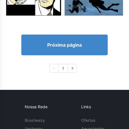
Próxima página
1
Nossa Rede
Links
Brusheezy
Ofertas
Vecteezy
Anunciantes