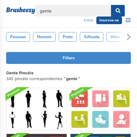
echar
Entrar
Inscreva-se
Pessoas
Homem
Preto
Silhueta
Vetor
Pe
Filters
Gente Pincéis
345 pincéis correspondentes
gente