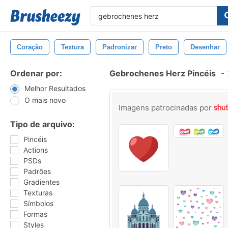
Coração
Textura
Padronizar
Preto
Desenhar
Ordenar por:
Gebrochenes Herz Pincéis
-
Melhor Resultados
O mais novo
Imagens patrocinadas por
Tipo de arquivo:
Pincéis
Actions
PSDs
Padrões
Gradientes
Texturas
Símbolos
Formas
Styles