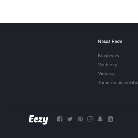
Nossa Rede
Brusheezy
Vecteezy
Videezy
Torne-se um colabo