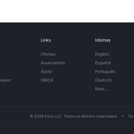
Links
Idiomas
Ofertas
English
Anunciantes
Español
Apoio
Português
rador
DMCA
Deutsch
Mais...
•
© 2026 Eezy LLC. Todos os direitos reservados
Te