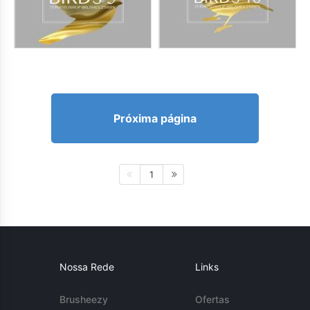
Próxima página
1
Nossa Rede
Links
Brusheezy
Ofertas