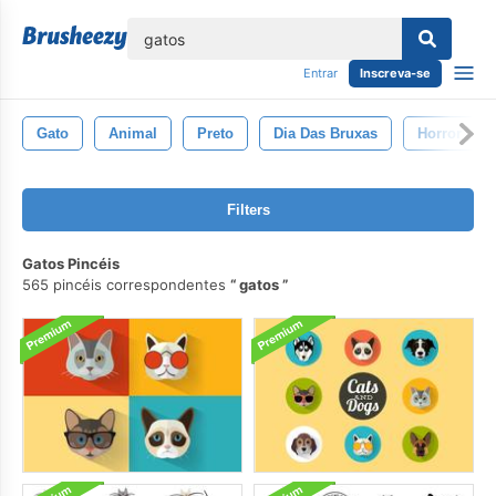
echar
Entrar
Inscreva-se
Gato
Animal
Preto
Dia Das Bruxas
Horror
Filters
Gatos Pincéis
565 pincéis correspondentes
gatos