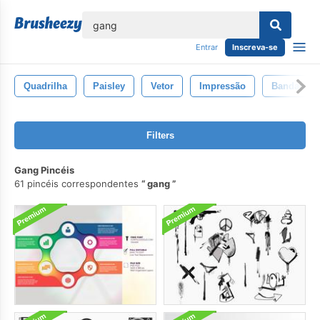
echar
Entrar
Inscreva-se
Quadrilha
Paisley
Vetor
Impressão
Bandana
Filters
Gang Pincéis
61 pincéis correspondentes
gang