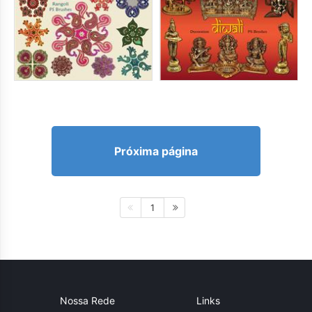
Próxima página
1
Nossa Rede
Links