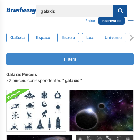
echar
Entrar
Inscreva-se
Galáxia
Espaço
Estrela
Lua
Universo
Pla
Filters
Galaxis Pincéis
82 pincéis correspondentes
galaxis