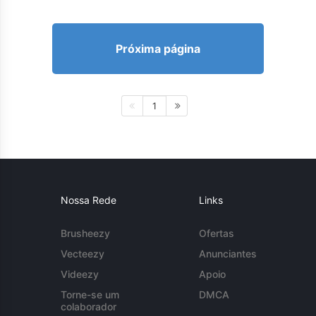
Próxima página
1
Nossa Rede
Links
Brusheezy
Ofertas
Vecteezy
Anunciantes
Videezy
Apoio
Torne-se um
DMCA
colaborador