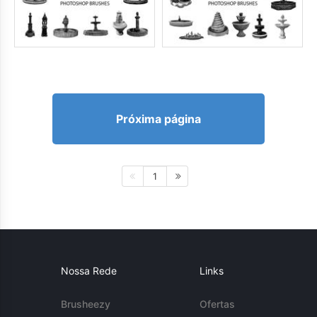
Próxima página
1
Nossa Rede
Links
Brusheezy
Ofertas