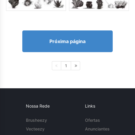
Próxima página
1
Nossa Rede
Links
Brusheezy
Ofertas
Vecteezy
Anunciantes