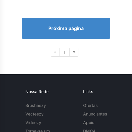
Próxima página
1
Nossa Rede
Links
Brusheezy
Ofertas
Vecteezy
Anunciantes
Videezy
Apoio
Torne-se um
DMCA