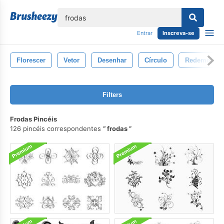
echar
Entrar
Inscreva-se
Florescer
Vetor
Desenhar
Círculo
Redemoinh
Filters
Frodas Pincéis
126 pincéis correspondentes
frodas