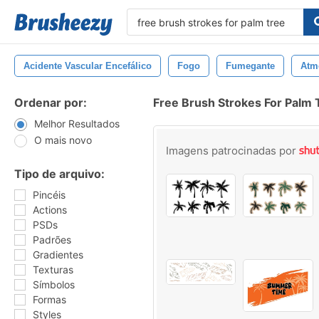
Acidente Vascular Encefálico
Fogo
Fumegante
Atm
Ordenar por:
Free Brush Strokes For Palm 
Melhor Resultados
O mais novo
Imagens patrocinadas por
Tipo de arquivo:
Pincéis
Actions
PSDs
Padrões
Gradientes
Texturas
Símbolos
Formas
Styles