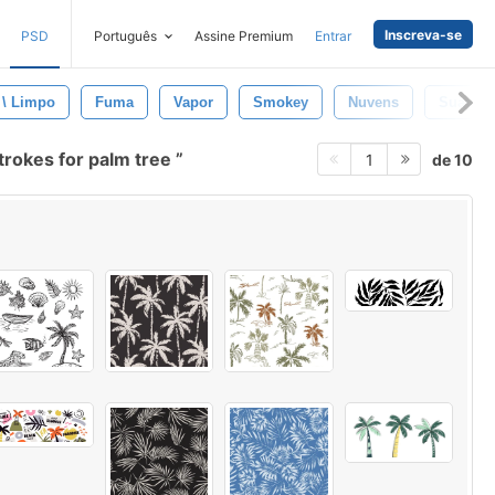
Inscreva-se
PSD
Português
Assine Premium
Entrar
 \ Limpo
Fuma
Vapor
Smokey
Nuvens
Suave
trokes for palm tree
de 10
1