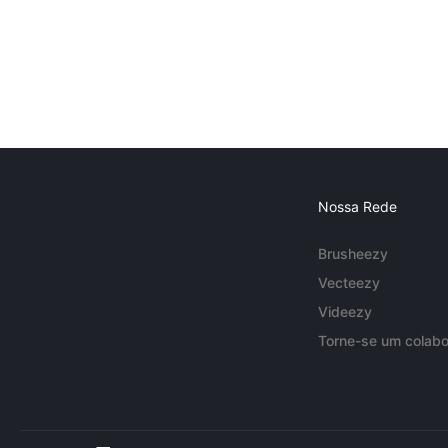
Nossa Rede
Brusheezy
Vecteezy
Videezy
Torne-se um colabo