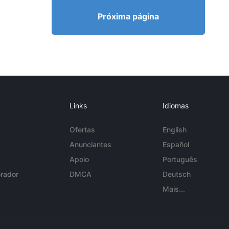
Próxima página
Links
Idiomas
Ofertas
English
Anunciantes
Español
Apoio
Português
rador
DMCA
Deutsch
Mais...