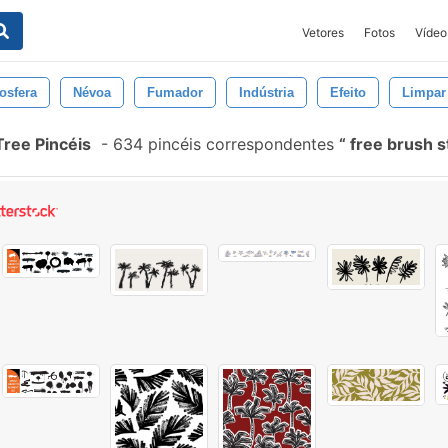
Vetores
Fotos
Vídeo
osfera
Névoa
Fumador
Indústria
Efeito
Limpar
Tree Pincéis
-
634 pincéis correspondentes
free brush s