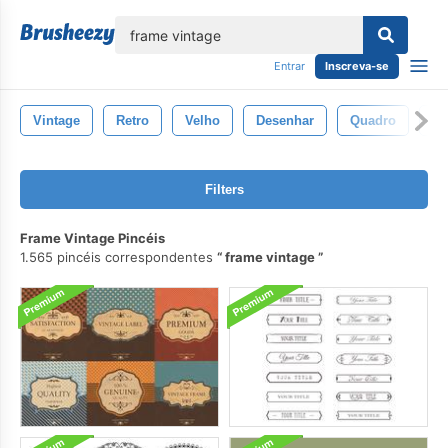
echar
Entrar
Inscreva-se
Vintage
Retro
Velho
Desenhar
Quadro
Ar
Filters
Frame Vintage Pincéis
1.565 pincéis correspondentes
frame vintage