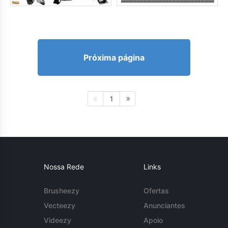
Próxima página
1
Nossa Rede
Links
Brusheezy
Ofertas
Vecteezy
Anunciantes
Videezy
Apoio