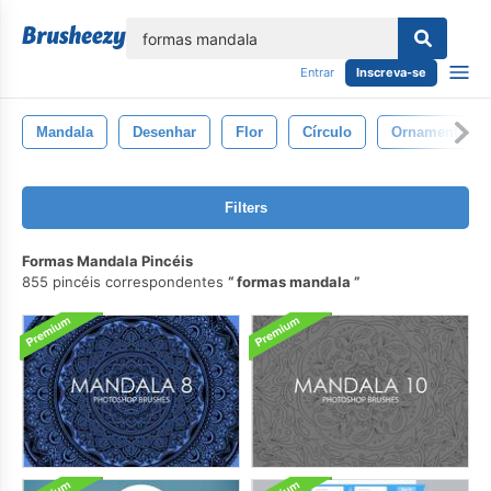
echar
Entrar
Inscreva-se
Mandala
Desenhar
Flor
Círculo
Ornamento
Filters
Formas Mandala Pincéis
855 pincéis correspondentes
formas mandala