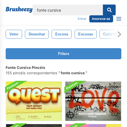
echar
Entrar
Inscreva-se
Vetor
Desenhar
Escova
Escovas
Colorida
Filters
Fonte Cursiva Pincéis
155 pincéis correspondentes
fonte cursiva