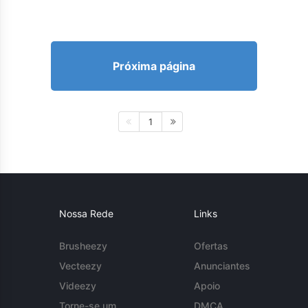
Próxima página
1
Nossa Rede
Links
Brusheezy
Ofertas
Vecteezy
Anunciantes
Videezy
Apoio
Torne-se um
DMCA