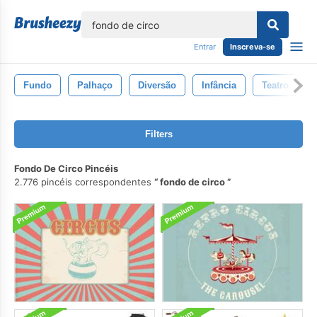
echar
Entrar
Inscreva-se
Fundo
Palhaço
Diversão
Infância
Teatro
Filters
Fondo De Circo Pincéis
2.776 pincéis correspondentes
fondo de circo