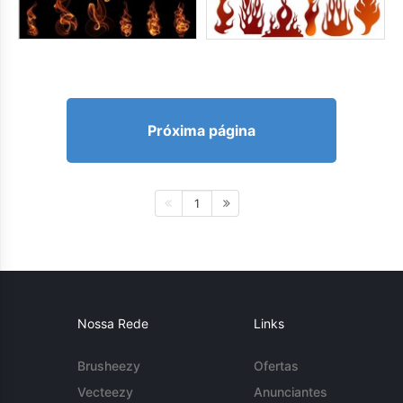
Próxima página
1
Nossa Rede
Links
Brusheezy
Ofertas
Vecteezy
Anunciantes