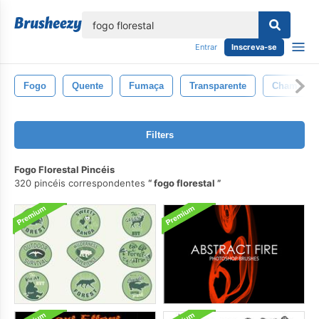
echar
Entrar
Inscreva-se
Fogo
Quente
Fumaça
Transparente
Chama
Filters
Fogo Florestal Pincéis
320 pincéis correspondentes
fogo florestal