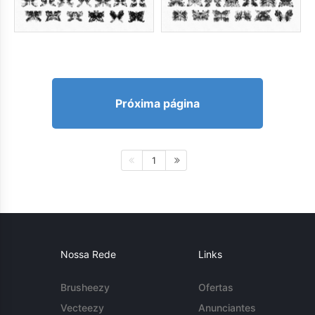
Próxima página
1
Nossa Rede
Links
Brusheezy
Ofertas
Vecteezy
Anunciantes