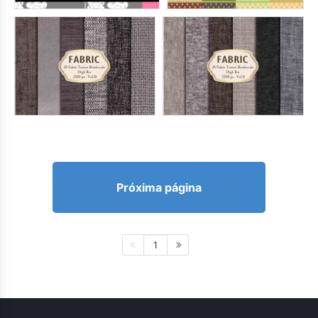
Próxima página
1