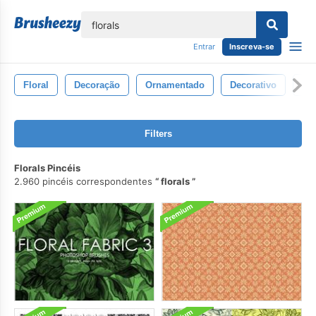
echar
Entrar
Inscreva-se
Floral
Decoração
Ornamentado
Decorativo
De
Filters
Florals Pincéis
2.960 pincéis correspondentes
florals