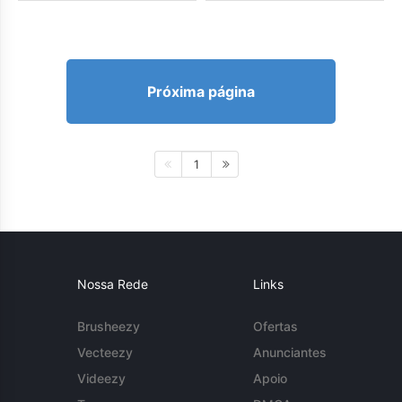
Próxima página
1
Nossa Rede
Links
Brusheezy
Ofertas
Vecteezy
Anunciantes
Videezy
Apoio