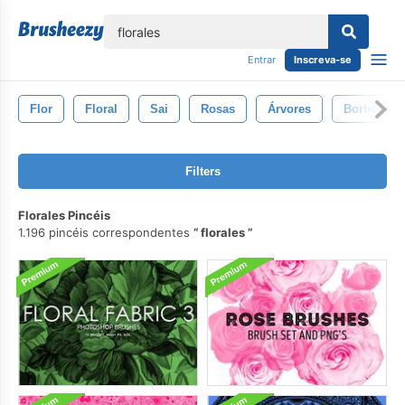
echar
Entrar
Inscreva-se
Flor
Floral
Sai
Rosas
Árvores
Borboleta
Filters
Florales Pincéis
1.196 pincéis correspondentes
florales