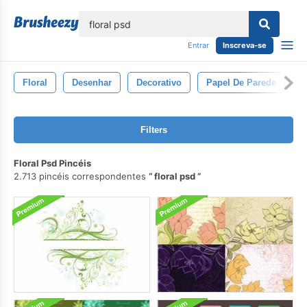
echar
Entrar
Inscreva-se
Floral
Desenhar
Decorativo
Papel De Parede
O
Filters
Floral Psd Pincéis
2.713 pincéis correspondentes
floral psd