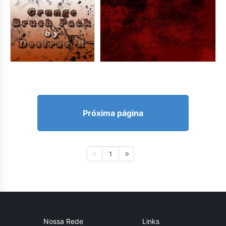
Próxima página
1
Nossa Rede
Links