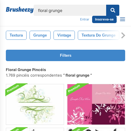
echar
Entrar
Inscreva-se
Textura
Grunge
Vintage
Textura Do Grunge
Ar
Filters
Floral Grunge Pincéis
1.769 pincéis correspondentes
floral grunge