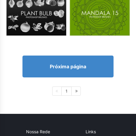
Próxima página
1
Nossa Rede
Links