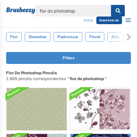
echar
Entrar
Inscreva-se
Flor
Desenhar
Padronizar
Floral
Arte
Col
Filters
Flor Do Photoshop Pincéis
2.869 pincéis correspondentes
flor do photoshop