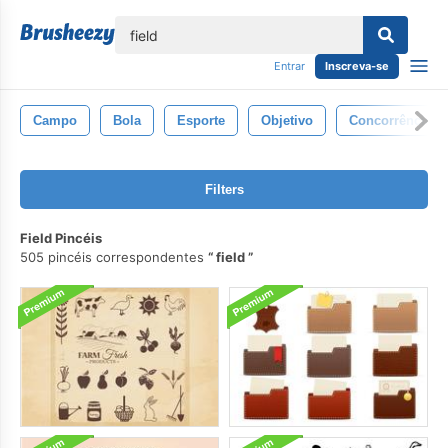
echar
Entrar
Inscreva-se
Campo
Bola
Esporte
Objetivo
Concorrência
Filters
Field Pincéis
505 pincéis correspondentes
field