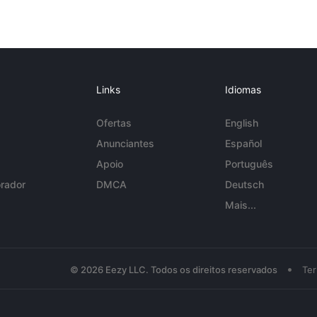
Links
Idiomas
Ofertas
English
Anunciantes
Español
Apoio
Português
rador
DMCA
Deutsch
Mais...
•
© 2026 Eezy LLC. Todos os direitos reservados
Te