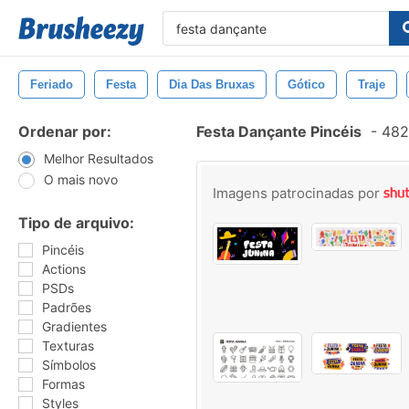
Feriado
Festa
Dia Das Bruxas
Gótico
Traje
Ordenar por:
Festa Dançante Pincéis
-
482 
Melhor Resultados
O mais novo
Imagens patrocinadas por
Tipo de arquivo:
Pincéis
Actions
PSDs
Padrões
Gradientes
Texturas
Símbolos
Formas
Styles