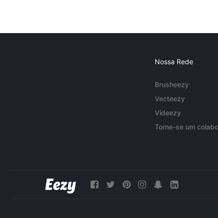
Nossa Rede
Brusheezy
Vecteezy
Videezy
Torne-se um colabo