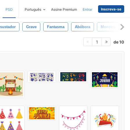
Inscreva-se
PSD
Português
Assine Premium
Entrar
sustador
Grave
Fantasma
Abóbora
Monstro
D
de 10
1