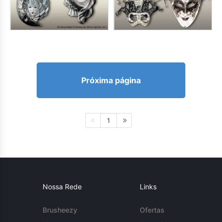
Próxima página
1
Nossa Rede
Links
Brusheezy
Ofertas