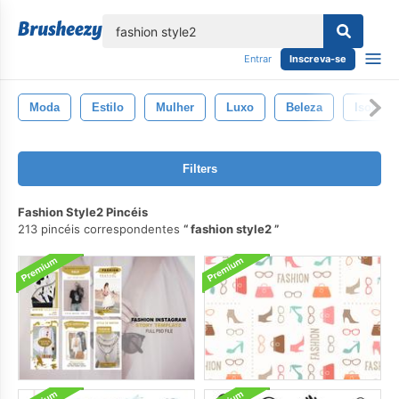
echar
Entrar
Inscreva-se
Moda
Estilo
Mulher
Luxo
Beleza
Isolado
Filters
Fashion Style2 Pincéis
213 pincéis correspondentes
fashion style2