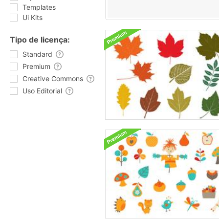
Templates
Ui Kits
Tipo de licença:
Standard
Premium
Creative Commons
Uso Editorial