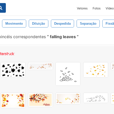
Vetores
Fotos
Vídeo
Movimento
Diluição
Despedida
Separação
Fiss
incéis correspondentes
falling leaves