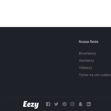
Nossa Rede
Brusheezy
Vecteezy
Videezy
Torne-se um colabo