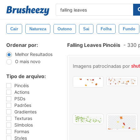
Cair
Natureza
Outono
Sai
Folha
Fundo
Ordenar por:
Falling Leaves Pincéis
-
330 p
Melhor Resultados
O mais novo
Imagens patrocinadas por
Tipo de arquivo:
Pincéis
Actions
PSDs
Padrões
Gradientes
Texturas
Símbolos
Formas
Styles