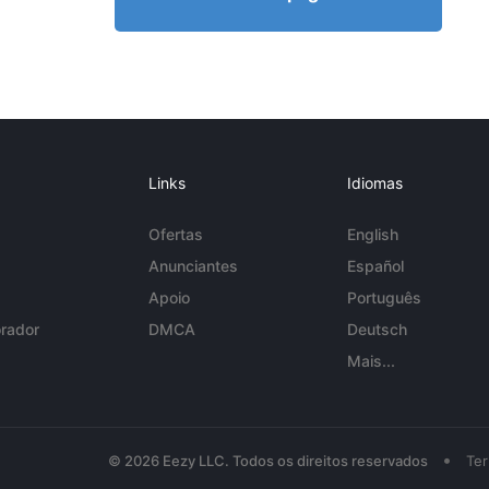
Links
Idiomas
Ofertas
English
Anunciantes
Español
Apoio
Português
rador
DMCA
Deutsch
Mais...
•
© 2026 Eezy LLC. Todos os direitos reservados
Te