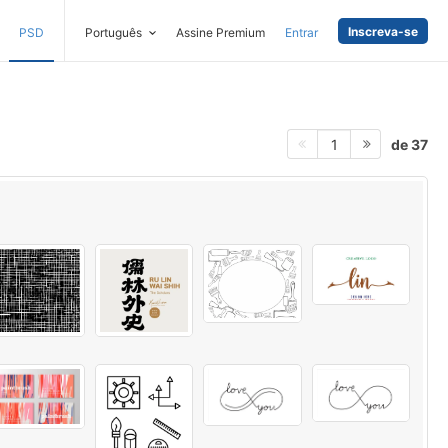
Inscreva-se
PSD
Português
Assine Premium
Entrar
de 37
1