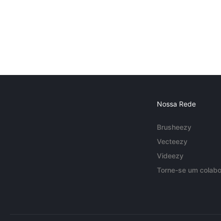
Nossa Rede
Brusheezy
Vecteezy
Videezy
Torne-se um colabo