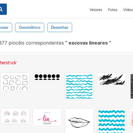
Vetores
Fotos
Vídeo
inear
Geométrico
Desenhar
877 pincéis correspondentes
escovas lineares