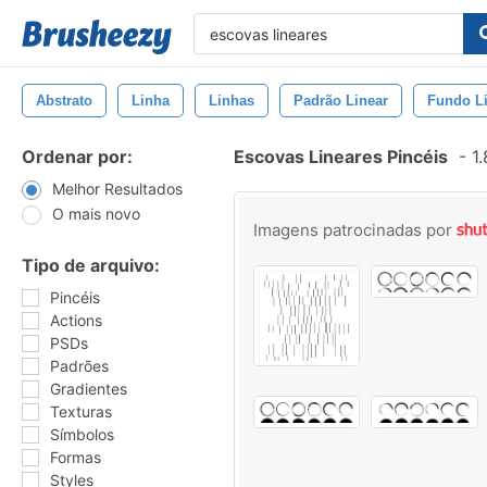
Abstrato
Linha
Linhas
Padrão Linear
Fundo L
Ordenar por:
Escovas Lineares Pincéis
-
1.
Melhor Resultados
O mais novo
Imagens patrocinadas por
Tipo de arquivo:
Pincéis
Actions
PSDs
Padrões
Gradientes
Texturas
Símbolos
Formas
Styles