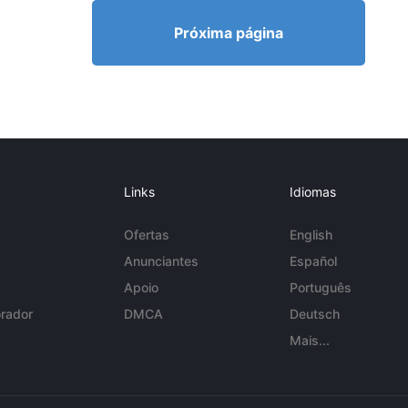
Próxima página
Links
Idiomas
Ofertas
English
Anunciantes
Español
Apoio
Português
rador
DMCA
Deutsch
Mais...