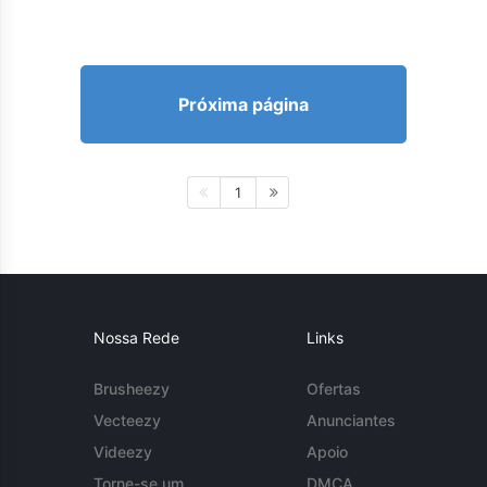
Próxima página
1
Nossa Rede
Links
Brusheezy
Ofertas
Vecteezy
Anunciantes
Videezy
Apoio
Torne-se um
DMCA