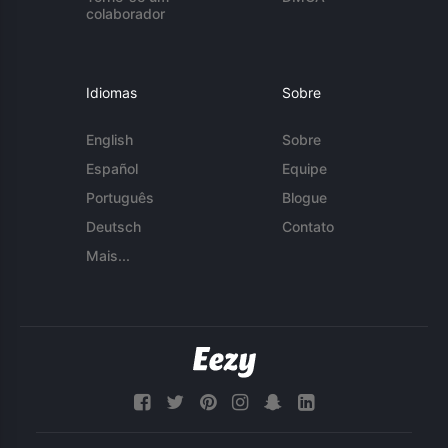
colaborador
Idiomas
Sobre
English
Sobre
Español
Equipe
Português
Blogue
Deutsch
Contato
Mais...