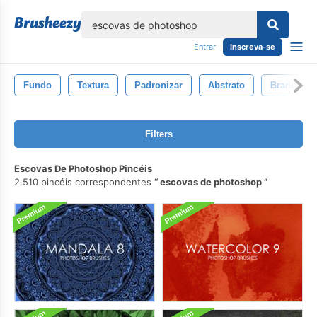
echar
Entrar
Inscreva-se
Fundo
Textura
Padronizar
Abstrato
Branco
Filters
Escovas De Photoshop Pincéis
2.510 pincéis correspondentes
escovas de photoshop