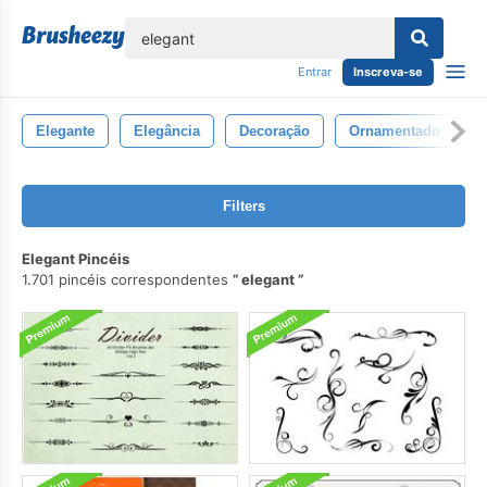
echar
Entrar
Inscreva-se
Elegante
Elegância
Decoração
Ornamentado
Filters
Elegant Pincéis
1.701 pincéis correspondentes
elegant