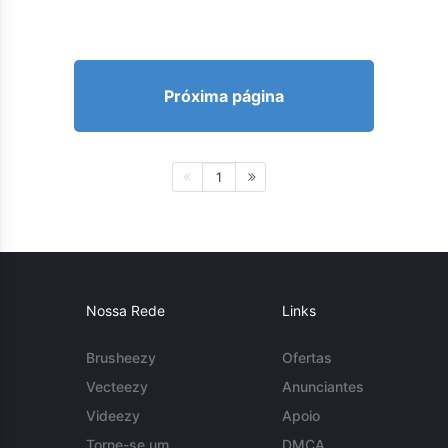
Próxima página
1
Nossa Rede
Links
Brusheezy
Ofertas
Vecteezy
Anunciantes
Videezy
Apoio
Torne-se um
DMCA