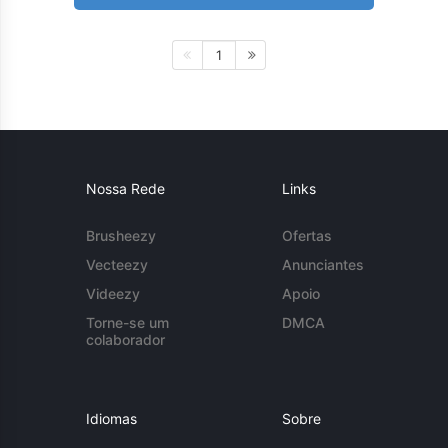
1
Nossa Rede
Links
Brusheezy
Ofertas
Vecteezy
Anunciantes
Videezy
Apoio
Torne-se um
DMCA
colaborador
Idiomas
Sobre