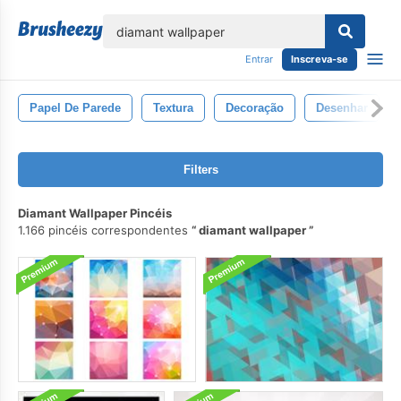
echar
Entrar
Inscreva-se
Papel De Parede
Textura
Decoração
Desenhar
Filters
Diamant Wallpaper Pincéis
1.166 pincéis correspondentes
diamant wallpaper