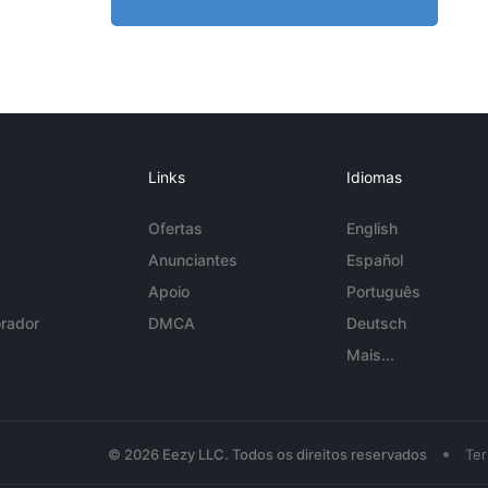
Links
Idiomas
Ofertas
English
Anunciantes
Español
Apoio
Português
rador
DMCA
Deutsch
Mais...
•
© 2026 Eezy LLC. Todos os direitos reservados
Te