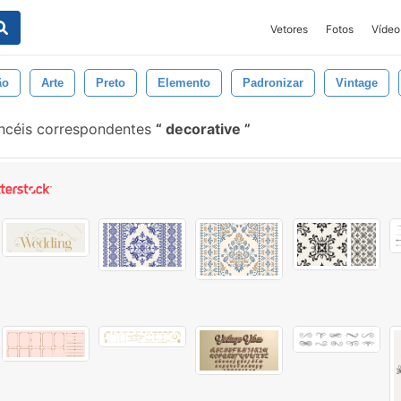
Vetores
Fotos
Vídeo
ão
Arte
Preto
Elemento
Padronizar
Vintage
ncéis correspondentes
decorative