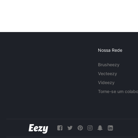
Nossa Rede
Brusheezy
Vecteezy
Videezy
Torne-se um colabo