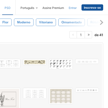
Inscreva-se
PSD
Português
Assine Premium
Entrar
Flor
Moderno
Vitoriano
Ornamentado
Rótulo
de 41
1