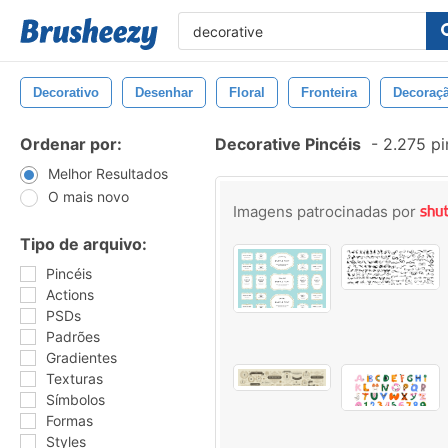
Decorativo
Desenhar
Floral
Fronteira
Decoraç
Ordenar por:
Decorative Pincéis
-
2.275 pi
Melhor Resultados
O mais novo
Imagens patrocinadas por
Tipo de arquivo:
Pincéis
Actions
PSDs
Padrões
Gradientes
Texturas
Símbolos
Formas
Styles